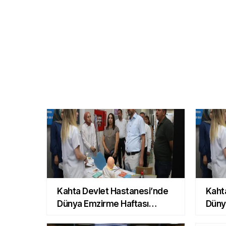
DOLAR
EURO
BI
55.1254
3.294
4
0.1764 %
-0.0198 %
BUGÜN
Kahta Devlet Hastanesi’nde
Kaht
Dünya Emzirme Haftası
Düny
etkinliği
etkin