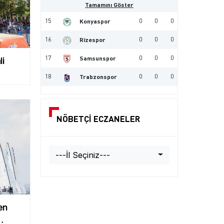
Tamamını Göster
15
0
0
0
Konyaspor
16
0
0
0
Rizespor
17
0
0
0
Samsunspor
li
18
0
0
0
Trabzonspor
NÖBETÇİ ECZANELER
---İl Seçiniz---
en