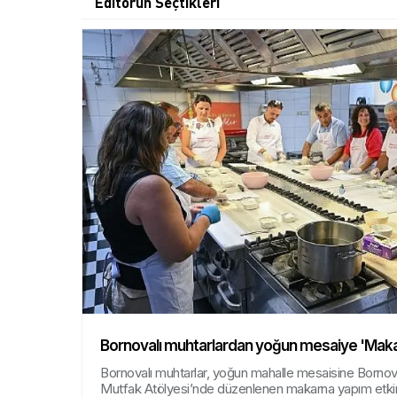
Editörün Seçtikleri
Bornovalı muhtarlardan yoğun mesaiye 'Maka
Bornovalı muhtarlar, yoğun mahalle mesaisine Bornov
Mutfak Atölyesi’nde düzenlenen makarna yapım etkinliğ