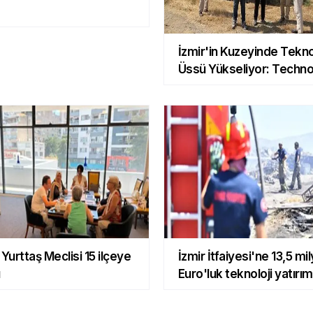
İzmir'in Kuzeyinde Tekno
Üssü Yükseliyor: Techno
İzmir'de İnşaat Süreci Ba
 Yurttaş Meclisi 15 ilçeye
İzmir İtfaiyesi'ne 13,5 mi
ı
Euro'luk teknoloji yatırım