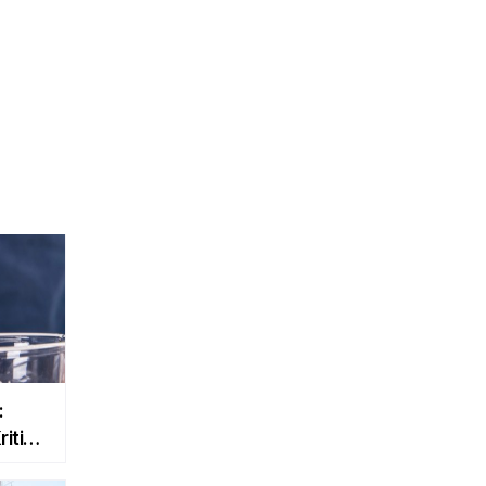
BITCOIN
İstanbul
23.5°
$1180.27
0.94
:
itik