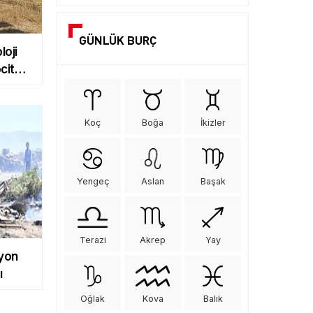
GÜNLÜK BURÇ
loji
city
şladı
Koç
Boğa
İkizler
Yengeç
Aslan
Başak
Terazi
Akrep
Yay
lyon
ı
Oğlak
Kova
Balık