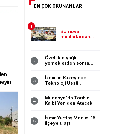
EN ÇOK OKUNANLAR
Bornovalı
muhtarlardan
yoğun mesaiye
'Makarna' molası
Özellikle yağlı
yemeklerden sonra
başlıyorsa, gecikmeyin
den
İzmir'in Kuzeyinde
meyin
Teknoloji Üssü
Yükseliyor: Technocity
İzmir'de İnşaat Süreci
Mudanya'da Tarihin
Başladı
Kalbi Yeniden Atacak
İzmir Yurttaş Meclisi 15
ilçeye ulaştı