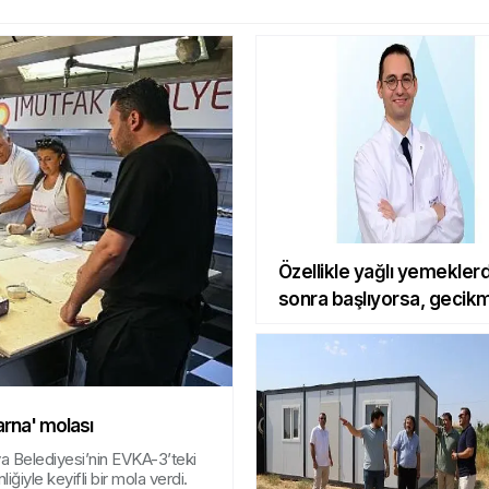
Özellikle yağlı yemekler
sonra başlıyorsa, gecik
rna' molası
a Belediyesi’nin EVKA-3’teki
iyle keyifli bir mola verdi.