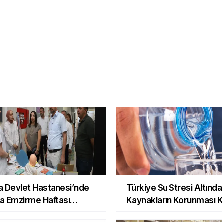
ST 100
ALTIN
PETROL
7.6787
64.3468
59.0083
0.0858 %
0.2445 %
0.4839 %
a Devlet Hastanesi’nde
Türkiye Su Stresi Altında
a Emzirme Haftası
Kaynakların Korunması Kr
liği
Öncelik