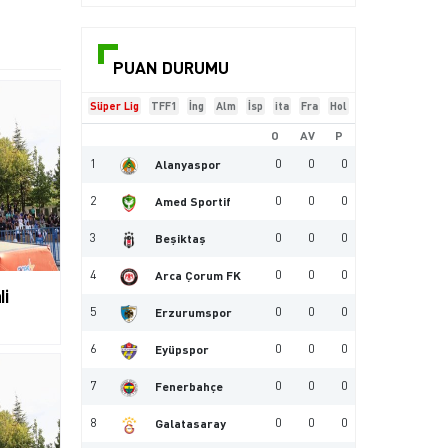
PUAN DURUMU
Süper Lig
TFF1
İng
Alm
İsp
ita
Fra
Hol
O
AV
P
1
0
0
0
Alanyaspor
2
0
0
0
Amed Sportif
3
0
0
0
Beşiktaş
4
0
0
0
Arca Çorum FK
li
5
0
0
0
Erzurumspor
6
0
0
0
Eyüpspor
7
0
0
0
Fenerbahçe
8
0
0
0
Galatasaray