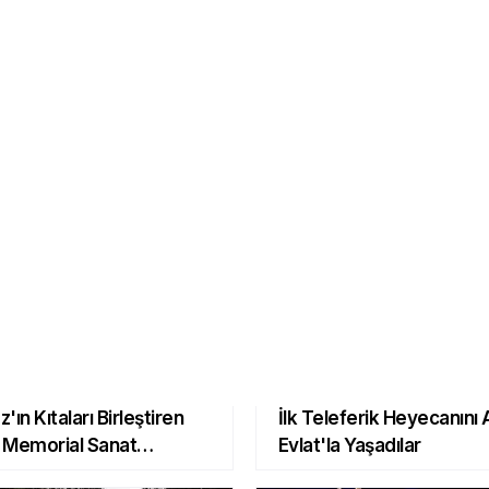
ST 100
ALTIN
PETROL
7.5874
64.1994
58.7718
0.0286 %
0.1156 %
-0.1469 %
'ın Kıtaları Birleştiren
İlk Teleferik Heyecanını 
 Memorial Sanat
Evlat'la Yaşadılar
ilerinde