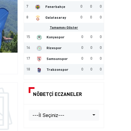
7
0
0
0
Fenerbahçe
8
0
0
0
Galatasaray
Tamamını Göster
15
0
0
0
Konyaspor
16
0
0
0
Rizespor
17
0
0
0
Samsunspor
18
0
0
0
Trabzonspor
NÖBETÇİ ECZANELER
---İl Seçiniz---