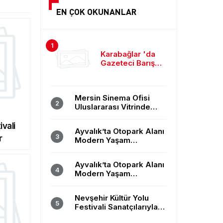
EN ÇOK OKUNANLAR
Karabağlar 'da
Gazeteci Barış
Selçuk saygıyla
anıldı
Mersin Sinema Ofisi
Uluslararası Vitrinde
Yerini Aldı
ivali
Ayvalık’ta Otopark Alanı
r
Modern Yaşam
Merkezine Dönüştü
Ayvalık’ta Otopark Alanı
Modern Yaşam
Merkezine Dönüştü
Nevşehir Kültür Yolu
Festivali Sanatçılarıyla
Coşturuyor