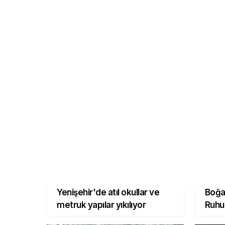
DOLAR
EURO
BI
55.0451
3.305
4
0.0440 %
-0.0050 %
BUGÜN
Yenişehir'de atıl okullar ve
Boğaz
metruk yapılar yıkılıyor
Ruhu
Galer