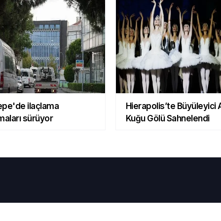
epe'de ilaçlama
Hierapolis’te Büyüleyici A
maları sürüyor
Kuğu Gölü Sahnelendi