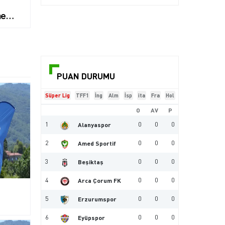
ne
PUAN DURUMU
Süper Lig
TFF1
İng
Alm
İsp
ita
Fra
Hol
O
AV
P
1
0
0
0
Alanyaspor
2
0
0
0
Amed Sportif
3
0
0
0
Beşiktaş
4
0
0
0
Arca Çorum FK
5
0
0
0
Erzurumspor
6
0
0
0
Eyüpspor