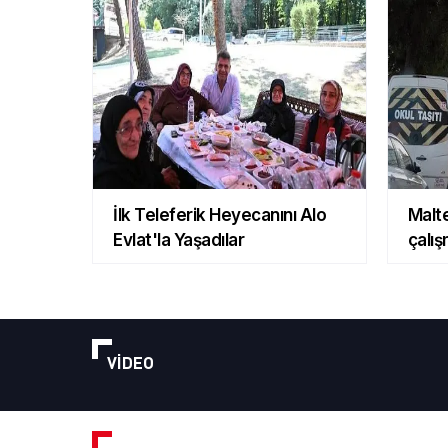
İlk Teleferik Heyecanını Alo
Malt
Evlat'la Yaşadılar
çalış
VİDEO