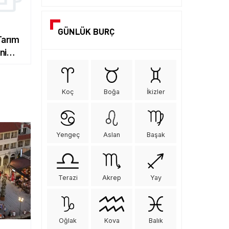
GÜNLÜK BURÇ
Tarım
ni
Koç
Boğa
İkizler
Yengeç
Aslan
Başak
Terazi
Akrep
Yay
Oğlak
Kova
Balık