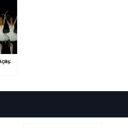
çılış: